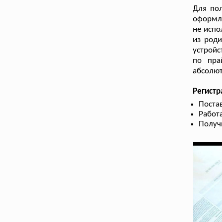
Для пол
оформле
не испо
из роди
устройс
по пра
абсолют
Регистр
Поста
Работа
Получ