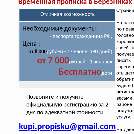
Временная прописка в Березниках
Страниц
Отличная возможность
На наст
Необходимые документы:
по прав
головно
- паспорта гражданина РФ;
хороших
Цена :
своей 
от 8 000
рублей - 1 человек (90 дней)
получае
от 7 000
писать
рублей - 1 человек
зарегис
Бесплатно
дети
отыщетс
обратит
Будьте 
регист
Позвоните и получите
восьми 
официальную регистрацию за 2
районе
получит
дня по адекватной стоимости.
услугу.
kupi.propisku@gmail.com
На дан