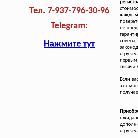
регист
стоимо
Тел. 7-937-796-30-96
каждым
поверьт
Telegram:
не пред
гаранти
советы
Нажмите тут
законо
структ
первыми
тысячи 
Если ва
это мош
получае
Приобр
ожидани
дополни
структу